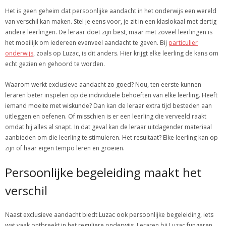
Het is geen geheim dat persoonlijke aandacht in het onderwijs een wereld
van verschil kan maken. Stel je eens voor, je zit in een klaslokaal met dertig
andere leerlingen. De leraar doet zijn best, maar met zoveel leerlingen is
het moeilijk om iedereen evenveel aandacht te geven. Bij
particulier
onderwijs
, zoals op Luzac, is dit anders. Hier krijgt elke leerling de kans om
echt gezien en gehoord te worden.
Waarom werkt exclusieve aandacht zo goed? Nou, ten eerste kunnen
leraren beter inspelen op de individuele behoeften van elke leerling. Heeft
iemand moeite met wiskunde? Dan kan de leraar extra tijd besteden aan
uitleggen en oefenen. Of misschien is er een leerling die verveeld raakt
omdat hij alles al snapt. In dat geval kan de leraar uitdagender materiaal
aanbieden om die leerling te stimuleren. Het resultaat? Elke leerling kan op
zijn of haar eigen tempo leren en groeien.
Persoonlijke begeleiding maakt het
verschil
Naast exclusieve aandacht biedt Luzac ook persoonlijke begeleiding, iets
wat vaak ontbreekt in het reguliere onderwijs. Leraren bij Luzac fungeren