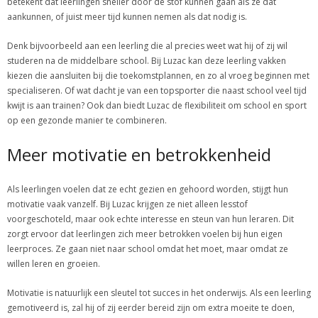
betekent dat leerlingen sneller door de stof kunnen gaan als ze dat
aankunnen, of juist meer tijd kunnen nemen als dat nodig is.
Denk bijvoorbeeld aan een leerling die al precies weet wat hij of zij wil
studeren na de middelbare school. Bij Luzac kan deze leerling vakken
kiezen die aansluiten bij die toekomstplannen, en zo al vroeg beginnen met
specialiseren. Of wat dacht je van een topsporter die naast school veel tijd
kwijt is aan trainen? Ook dan biedt Luzac de flexibiliteit om school en sport
op een gezonde manier te combineren.
Meer motivatie en betrokkenheid
Als leerlingen voelen dat ze echt gezien en gehoord worden, stijgt hun
motivatie vaak vanzelf. Bij Luzac krijgen ze niet alleen lesstof
voorgeschoteld, maar ook echte interesse en steun van hun leraren. Dit
zorgt ervoor dat leerlingen zich meer betrokken voelen bij hun eigen
leerproces. Ze gaan niet naar school omdat het moet, maar omdat ze
willen leren en groeien.
Motivatie is natuurlijk een sleutel tot succes in het onderwijs. Als een leerling
gemotiveerd is, zal hij of zij eerder bereid zijn om extra moeite te doen,