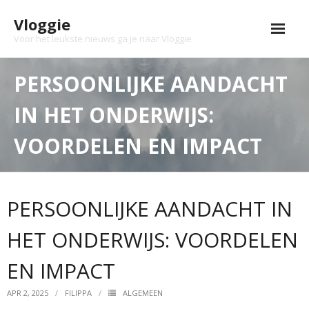
Skip
Vloggie
to
content
Voor het leukste nieuws ga je naar Vloggie
PERSOONLIJKE AANDACHT
IN HET ONDERWIJS:
VOORDELEN EN IMPACT
PERSOONLIJKE AANDACHT IN
HET ONDERWIJS: VOORDELEN
EN IMPACT
APR 2, 2025
FILIPPA
ALGEMEEN