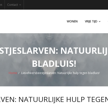
en
Contact
WONEN
VRIJE TIJD
STJESLARVEN: NATUURLI
BLADLUIS!
Home
/
Lieveheersbeestjeslarven: Natuurlijke hulp tegen bladluis!
RVEN: NATUURLIJKE HULP TEGEN