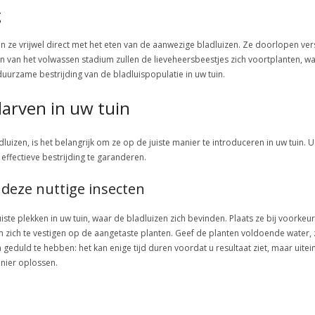
g
n ze vrijwel direct met het eten van de aanwezige bladluizen. Ze doorlopen vers
n van het volwassen stadium zullen de lieveheersbeestjes zich voortplanten, w
 duurzame bestrijding van de bladluispopulatie in uw tuin.
larven in uw tuin
luizen, is het belangrijk om ze op de juiste manier te introduceren in uw tuin. U
effectieve bestrijding te garanderen.
 deze nuttige insecten
uiste plekken in uw tuin, waar de bladluizen zich bevinden. Plaats ze bij voork
om zich te vestigen op de aangetaste planten. Geef de planten voldoende wate
 geduld te hebben: het kan enige tijd duren voordat u resultaat ziet, maar uitei
anier oplossen.