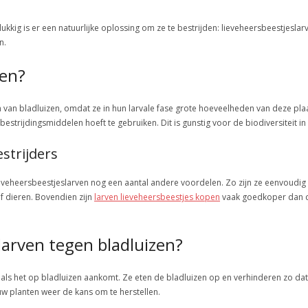
kig is er een natuurlijke oplossing om ze te bestrijden: lieveheersbeestjeslarven
n.
ven?
en van bladluizen, omdat ze in hun larvale fase grote hoeveelheden van deze pla
bestrijdingsmiddelen hoeft te gebruiken. Dit is gunstig voor de biodiversiteit 
strijders
 lieveheersbeestjeslarven nog een aantal andere voordelen. Zo zijn ze eenvoudig 
f dieren. Bovendien zijn
larven lieveheersbeestjes kopen
vaak goedkoper dan ch
larven tegen bladluizen?
 als het op bladluizen aankomt. Ze eten de bladluizen op en verhinderen zo dat
 uw planten weer de kans om te herstellen.