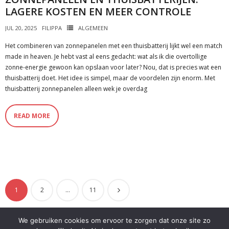
LAGERE KOSTEN EN MEER CONTROLE
JUL 20, 2025
FILIPPA
ALGEMEEN
Het combineren van zonnepanelen met een thuisbatterij lijkt wel een match
made in heaven. Je hebt vast al eens gedacht: wat als ik die overtollige
zonne-energie gewoon kan opslaan voor later? Nou, dat is precies wat een
thuisbatterij doet. Het idee is simpel, maar de voordelen zijn enorm. Met
thuisbatterij zonnepanelen alleen wek je overdag
READ MORE
1
2
…
11
We gebruiken cookies om ervoor te zorgen dat onze site zo