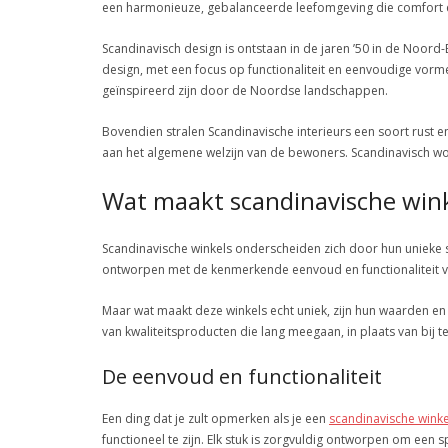
een harmonieuze, gebalanceerde leefomgeving die comfort en
Scandinavisch design is ontstaan in de jaren ’50 in de No
design, met een focus op functionaliteit en eenvoudige vormen
geïnspireerd zijn door de Noordse landschappen.
Bovendien stralen Scandinavische interieurs een soort rust en 
aan het algemene welzijn van de bewoners. Scandinavisch wone
Wat maakt scandinavische wink
Scandinavische winkels onderscheiden zich door hun unieke se
ontworpen met de kenmerkende eenvoud en functionaliteit van
Maar wat maakt deze winkels echt uniek, zijn hun waarden en
van kwaliteitsproducten die lang meegaan, in plaats van bij
De eenvoud en functionaliteit
Een ding dat je zult opmerken als je een
scandinavische winke
functioneel te zijn. Elk stuk is zorgvuldig ontworpen om een 