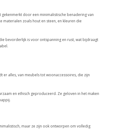
dt gekenmerkt door een minimalistische benadering van
ke materialen zoals hout en steen, en kleuren die
die bevorderlijk is voor ontspanning en rust, wat bijdraagt
abel.
t er alles, van meubels tot woonaccessoires, die zijn
duurzaam en ethisch geproduceerd. Ze geloven in het maken
happij.
inimalistisch, maar ze zijn ook ontworpen om volledig