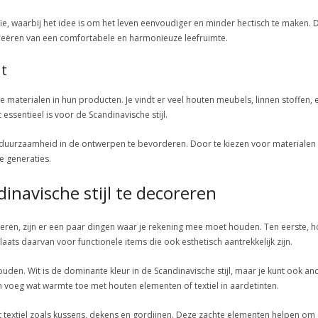
fie, waarbij het idee is om het leven eenvoudiger en minder hectisch te maken
creëren van een comfortabele en harmonieuze leefruimte.
ht
e materialen in hun producten. Je vindt er veel houten meubels, linnen stoffen,
 essentieel is voor de Scandinavische stijl.
m duurzaamheid in de ontwerpen te bevorderen. Door te kiezen voor materialen
e generaties.
dinavische stijl te decoreren
coreren, zijn er een paar dingen waar je rekening mee moet houden. Ten eerste,
ats daarvan voor functionele items die ook esthetisch aantrekkelijk zijn.
uden. Wit is de dominante kleur in de Scandinavische stijl, maar je kunt ook and
n voeg wat warmte toe met houten elementen of textiel in aardetinten.
t textiel zoals kussens, dekens en gordijnen. Deze zachte elementen helpen om 