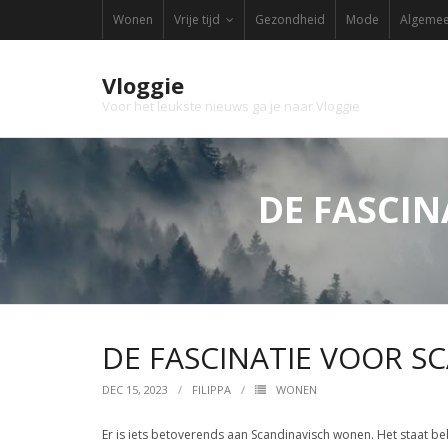
Skip
Wonen
Vrije tijd
Gezondheid
Mode
Algeme
to
content
Vloggie
Voor het leukste nieuws ga je naar Vloggie
DE FASCI
DE FASCINATIE VOOR 
DEC 15, 2023
FILIPPA
WONEN
Er is iets betoverends aan Scandinavisch wonen. Het staat beke