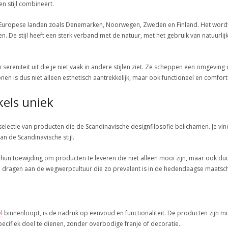
 stijl combineert.
ord-Europese landen zoals Denemarken, Noorwegen, Zweden en Finland. Het wor
. De stijl heeft een sterk verband met de natuur, met het gebruik van natuurlij
sereniteit uit die je niet vaak in andere stijlen ziet. Ze scheppen een omgeving 
n is dus niet alleen esthetisch aantrekkelijk, maar ook functioneel en comfort
els uniek
lectie van producten die de Scandinavische designfilosofie belichamen. Je vind
 de Scandinavische stijl.
 hun toewijding om producten te leveren die niet alleen mooi zijn, maar ook 
 te dragen aan de wegwerpcultuur die zo prevalent is in de hedendaagse maatsc
l
binnenloopt, is de nadruk op eenvoud en functionaliteit. De producten zijn m
specifiek doel te dienen, zonder overbodige franje of decoratie.