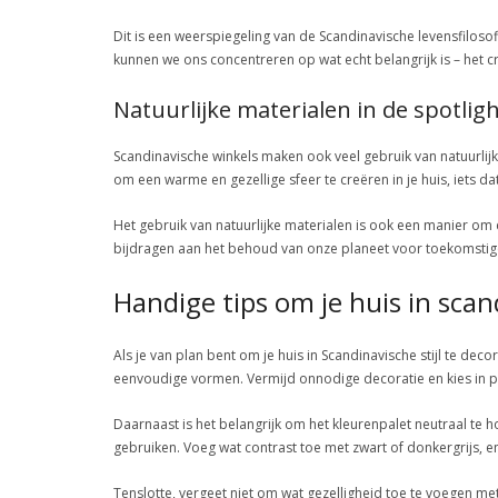
Dit is een weerspiegeling van de Scandinavische levensfiloso
kunnen we ons concentreren op wat echt belangrijk is – het 
Natuurlijke materialen in de spotlig
Scandinavische winkels maken ook veel gebruik van natuurlijk
om een warme en gezellige sfeer te creëren in je huis, iets dat
Het gebruik van natuurlijke materialen is ook een manier o
bijdragen aan het behoud van onze planeet voor toekomstig
Handige tips om je huis in scan
Als je van plan bent om je huis in Scandinavische stijl te de
eenvoudige vormen. Vermijd onnodige decoratie en kies in pla
Daarnaast is het belangrijk om het kleurenpalet neutraal te ho
gebruiken. Voeg wat contrast toe met zwart of donkergrijs, e
Tenslotte, vergeet niet om wat gezelligheid toe te voegen me