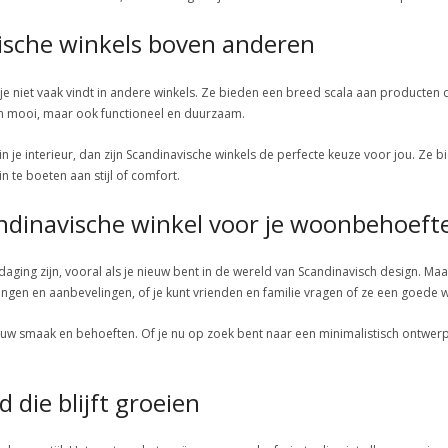
ische winkels boven anderen
je niet vaak vindt in andere winkels. Ze bieden een breed scala aan producten 
een mooi, maar ook functioneel en duurzaam.
n je interieur, dan zijn Scandinavische winkels de perfecte keuze voor jou. Ze 
 te boeten aan stijl of comfort.
andinavische winkel voor je woonbehoeft
daging zijn, vooral als je nieuw bent in de wereld van Scandinavisch design. M
ngen en aanbevelingen, of je kunt vrienden en familie vragen of ze een goede 
jouw smaak en behoeften. Of je nu op zoek bent naar een minimalistisch ontwerp, ie
die blijft groeien