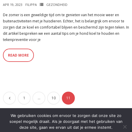
APR 19, 2023
FILIPPA
GEZONDHEID
De zomer is een geweldige tijd om te genieten van het mooie weer en
buitenactiviteiten met je huisdieren. Echter, het is belangrijk om ervoor te
zorgen dat ze koel en comfortabel blijven en beschermd zijn tegen teken. In
dit artikel bespreken we een aantal tips om je hond koel te houden en
tekenpreventie voor je
READ MORE
1
…
10
11
We gebruiken cookies om ervoor te zorgen dat onze site zo
soepel mogelijk draait. Als je doorgaat met het gebruiken van
deze site, gaan we ervan uit dat je ermee instemt.
Theme by
Think Up Themes Ltd
. Powered by
WordPress
.