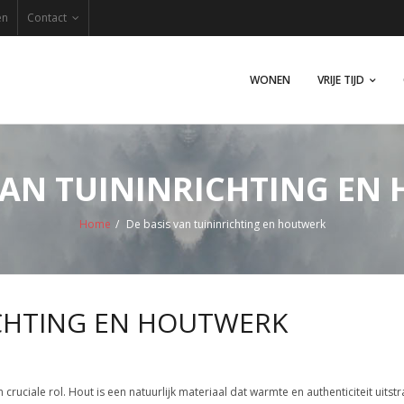
en
Contact
WONEN
VRIJE TIJD
 VAN TUININRICHTING EN
Home
/
De basis van tuininrichting en houtwerk
ICHTING EN HOUTWERK
 cruciale rol. Hout is een natuurlijk materiaal dat warmte en authenticiteit uitstr