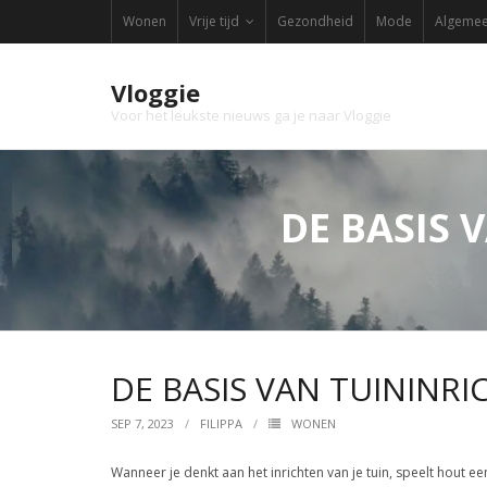
Skip
Wonen
Vrije tijd
Gezondheid
Mode
Algeme
to
content
Vloggie
Voor het leukste nieuws ga je naar Vloggie
DE BASIS
DE BASIS VAN TUININR
SEP 7, 2023
FILIPPA
WONEN
Wanneer je denkt aan het inrichten van je tuin, speelt hout een