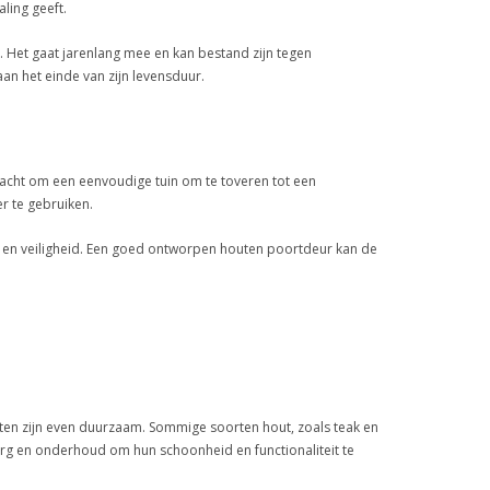
ling geeft.
am. Het gaat jarenlang mee en kan bestand zijn tegen
n het einde van zijn levensduur.
kracht om een eenvoudige tuin om te toveren tot een
er te gebruiken.
y en veiligheid. Een goed ontworpen houten poortdeur kan de
orten zijn even duurzaam. Sommige soorten hout, zoals teak en
rg en onderhoud om hun schoonheid en functionaliteit te