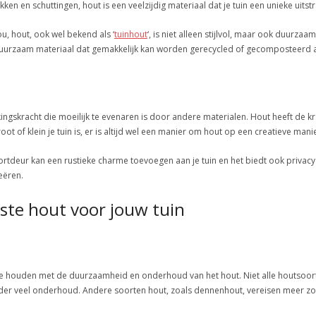
n en schuttingen, hout is een veelzijdig materiaal dat je tuin een unieke uitstra
, hout, ook wel bekend als ‘
tuinhout
‘, is niet alleen stijlvol, maar ook duurza
uurzaam materiaal dat gemakkelijk kan worden gerecycled of gecomposteerd aa
kkingskracht die moeilijk te evenaren is door andere materialen. Hout heeft de 
oot of klein je tuin is, er is altijd wel een manier om hout op een creatieve mani
rtdeur kan een rustieke charme toevoegen aan je tuin en het biedt ook privac
eëren.
iste hout voor jouw tuin
ning te houden met de duurzaamheid en onderhoud van het hout. Niet alle houtso
der veel onderhoud. Andere soorten hout, zoals dennenhout, vereisen meer zo