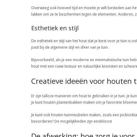
Overweeg ook hoeveel tijd en moeite je wilt besteden aan 
lakken om ze te beschermen tegen de elementen. Anderen, z
Esthetiek en stijl
De esthetiek en stijl van het hout dat je kiest voor je tuin i
past bij de algemene stijl en sfeer van je tuin.
Bijvoorbeeld, als je een moderne en minimalistische tuin hebt,
hout met een ruwe textuur en natuurlijke knoesten en scheur
Creatieve ideeën voor houten 
Er zijn talloze manieren om hout te gebruiken in je tuin. Je
je kunt houten plantenbakken maken om je favoriete bloemen 
Je kunt ook houten tuinmeubelen maken, zoals een picknicktaf
bevorderen? De mogelijkheden zijn eindeloos!
De afwerking: hoe zorg je voor