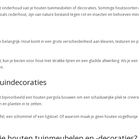
het onderhoud van je houten tuinmeubelen of decoraties. Sommige houtsoorten
oals cederhout, zijn van nature bestand tegen rot en insecten en behoeven mi
s ook belangrijk. Hout komt in een grote verscheidenheid aan kleuren, texturen en
 kun je kiezen voor hout met strakke lijnen en een gladde afwerking. Als je een m
en.
tuindecoraties
 kunt bijvoorbeeld een houten pergola bouwen om een schaduwrijke plek te creër
en planten in te zetten.
el, een schommel of een ligstoel. Of waarom maak je geen houten vogelhuisje of 
 je houten tuinmeubelen en -decoraties?